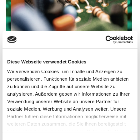
Diese Webseite verwendet Cookies
WARUM THT BESTÜCKUNG?
Wir verwenden Cookies, um Inhalte und Anzeigen zu
personalisieren, Funktionen für soziale Medien anbieten
Die THT Bestückung bietet zahlreiche Vorteile, insbesondere bei
zu können und die Zugriffe auf unsere Website zu
Anwendungen, die hohe mechanische Belastbarkeit erfordern.
analysieren. Außerdem geben wir Informationen zu Ihrer
Dazu gehören:
Verwendung unserer Website an unsere Partner für
MECHANISCHE FESTIGKEIT
soziale Medien, Werbung und Analysen weiter. Unsere
Partner führen diese Informationen möglicherweise mit
THT-Bauteile sind besonders robust und widerstandsfähig
weiteren Daten zusammen, die Sie ihnen bereitgestellt
gegenüber mechanischen Belastungen.
haben oder die sie im Rahmen Ihrer Nutzung der Dienste
ZUVERLÄSSIGKEIT
gesammelt haben.