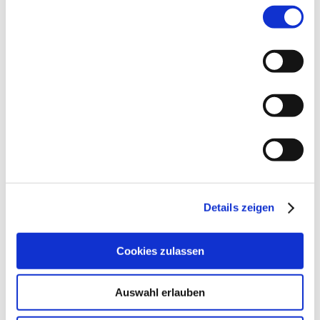
Einwilligungsauswahl
Notwendig
Die feste Verankerung der Bauteile sorgt für stabile elektrische
Verbindungen.
Präferenzen
EINFACHE INSPEKTION
THT-Verbindungen sind leichter visuell zu inspizieren und zu
Statistiken
prüfen.
Marketing
UNSER SERVICE
Details zeigen
Als erfahrener Partner in der THT Bestückung bieten wir Ihnen
maßgeschneiderte Lösungen:
Cookies zulassen
PROTOTYPENFERTIGUNG MIT PRÄZISION
Auswahl erlauben
Setzen Sie Ihre Ideen mit höchster Genauigkeit und Schnelligkeit