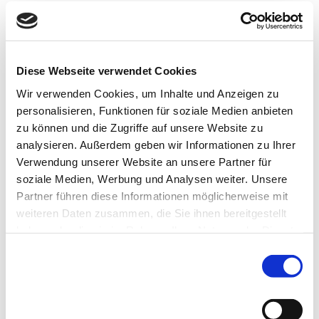
SCHNELLE
REAKTIONSZEITEN
Direkte Ansprechpartner, kurze Wege
Diese Webseite verwendet Cookies
und pragmatische Lösungen.
Wir verwenden Cookies, um Inhalte und Anzeigen zu
TRANSPARENTE
personalisieren, Funktionen für soziale Medien anbieten
KOMMUNIKATION
zu können und die Zugriffe auf unsere Website zu
analysieren. Außerdem geben wir Informationen zu Ihrer
Bei uns erhalten Sie: klare Aussagen und
Verwendung unserer Website an unsere Partner für
realistische Einschätzungen.
soziale Medien, Werbung und Analysen weiter. Unsere
Partner führen diese Informationen möglicherweise mit
FLEXIBILITÄT FÜR JEDE
weiteren Daten zusammen, die Sie ihnen bereitgestellt
PROJEKTPHASE
haben oder die sie im Rahmen Ihrer Nutzung der Dienste
Egal ob Muster, Kleinserie oder
gesammelt haben.
Einwilligungsauswahl
wiederkehrende Serien – wir passen uns
Notwendig
Ihrem Bedarf an.
Präferenzen