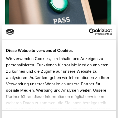
WARUM SMD BESTÜCKUNG?
Diese Webseite verwendet Cookies
Wir verwenden Cookies, um Inhalte und Anzeigen zu
Die SMD Bestückung bietet zahlreiche Vorteile gegenüber der
personalisieren, Funktionen für soziale Medien anbieten
traditionellen Durchsteckmontage. Hierzu zählen:
zu können und die Zugriffe auf unsere Website zu
PLATZERSPARNIS
analysieren. Außerdem geben wir Informationen zu Ihrer
Verwendung unserer Website an unsere Partner für
SMD-Bauteile sind kleiner und leichter, was die Miniaturisierung
soziale Medien, Werbung und Analysen weiter. Unsere
von Elektronikprodukten vorantreibt.
Partner führen diese Informationen möglicherweise mit
weiteren Daten zusammen, die Sie ihnen bereitgestellt
AUTOMATISIERUNG
haben oder die sie im Rahmen Ihrer Nutzung der Dienste
Die SMD Bestückung kann vollständig automatisiert werden, was
gesammelt haben.
Einwilligungsauswahl