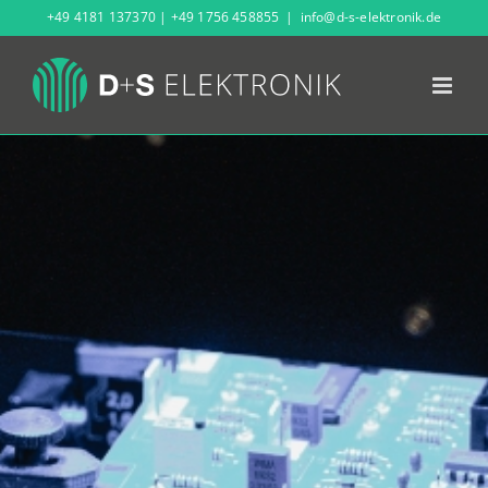
Zum
+49 4181 137370
|
+49 1756 458855
|
info@d-s-elektronik.de
Inhalt
springen