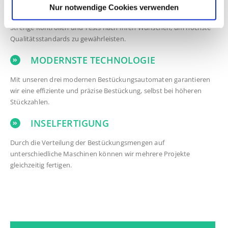
QUALITÄTSSICHERUNG
Nur notwendige Cookies verwenden
Strenge Kontrollen und Tests nach Ihren Wünschen, um höchste
Qualitätsstandards zu gewährleisten.
MODERNSTE TECHNOLOGIE
Mit unseren drei modernen Bestückungsautomaten garantieren
wir eine effiziente und präzise Bestückung, selbst bei höheren
Stückzahlen.
INSELFERTIGUNG
Durch die Verteilung der Bestückungsmengen auf
unterschiedliche Maschinen können wir mehrere Projekte
gleichzeitig fertigen.