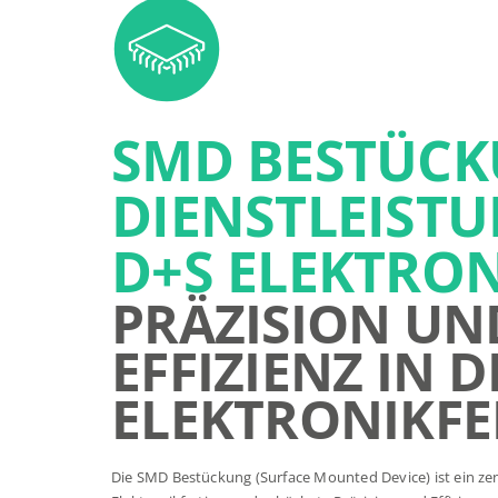
SMD BESTÜC
DIENSTLEIST
D+S ELEKTRO
PRÄZISION UN
EFFIZIENZ IN D
ELEKTRONIKF
Die SMD Bestückung (Surface Mounted Device) ist ein ze