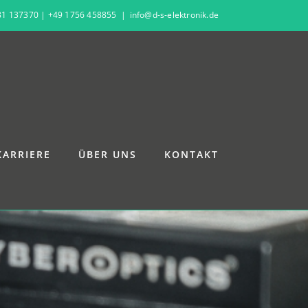
81 137370
|
+49 1756 458855
|
info@d-s-elektronik.de
KARRIERE
ÜBER UNS
KONTAKT