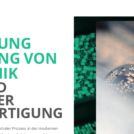
KUNG
UNG VON
NIK
D
ER
ERTIGUNG
ntraler Prozess in der modernen